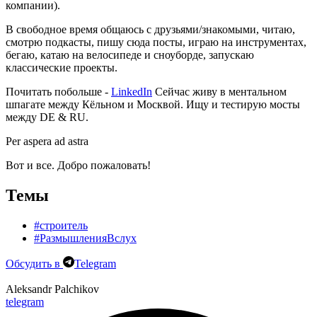
компании).
В свободное время общаюсь с друзьями/знакомыми, читаю,
смотрю подкасты, пишу сюда посты, играю на инструментах,
бегаю, катаю на велосипеде и сноуборде, запускаю
классические проекты.
Почитать побольше -
LinkedIn
Сейчас живу в ментальном
шпагате между Кёльном и Москвой. Ищу и тестирую мосты
между DE & RU.
Per aspera ad astra
Вот и все. Добро пожаловать!
Темы
#строитель
#РазмышленияВслух
Обсудить в
Telegram
Aleksandr Palchikov
telegram