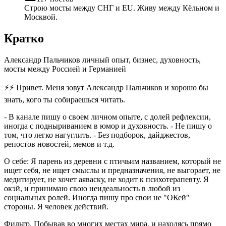
Строю мосты между СНГ и EU. Живу между Кёльном и
Москвой.
Кратко
Александр Пальчиков личный опыт, бизнес, духовность,
мосты между Россией и Германией
⚡⚡ Привет. Меня зовут Александр Пальчиков и хорошо бы
знать, кого ты собираешься читать.
- В канале пишу о своем личном опыте, с долей рефлексии,
иногда с подныриванием в юмор и духовность. - Не пишу о
том, что легко нагуглить. - Без подборок, дайджестов,
репостов новостей, мемов и т.д.
О себе: Я парень из деревни с птичьим названием, который не
ищет себя, не ищет смыслы и предназначения, не выгорает, не
медитирует, не хочет аяваску, не ходит к психотерапевту. Я
окэй, и принимаю свою неидеальность в любой из
социальных ролей. Иногда пишу про свои не "ОКей"
стороны. Я человек действий.
Фильтр
. Побывав во многих местах мира, и находясь прямо