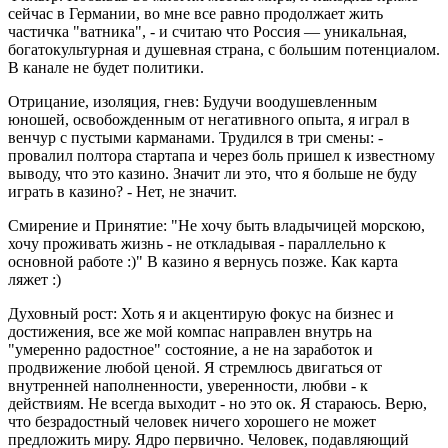
сейчас в Германии, во мне все равно продолжает жить
частичка "
ватника
", - и считаю что Россия — уникальная,
богатокультурная и душевная страна, с большим потенциалом.
В канале не будет политики.
Отрицание, изоляция, гнев:
Будучи воодушевленным
юношей, освобожденным от негативного опыта, я играл в
венчур с пустыми карманами. Трудился в три смены: -
провалил полтора стартапа и через боль пришел к известному
выводу, что это казино. Значит ли это, что я больше не буду
играть в казино? - Нет, не значит.
Смирение и Принятие:
"
Не хочу быть владычицей морскою,
хочу проживать жизнь - не откладывая - параллельно к
основной работе
:)" В казино я вернусь позже. Как карта
ляжет :)
Духовный рост:
Хоть я и акцентирую фокус на бизнес и
достижения, все же мой компас направлен внутрь на
"
умеренно радостное
" состояние, а не на заработок и
продвижение любой ценой. Я стремлюсь двигаться от
внутренней наполненности, уверенности, любви - к
действиям. Не всегда выходит - но это ок. Я стараюсь. Верю,
что безрадостный человек ничего хорошего не может
предложить миру. Ядро первично. Человек, подавляющий