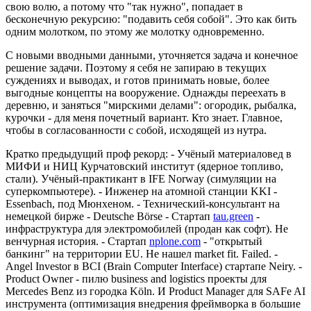
свою волю, а потому что "
так нужно
", попадает в
бесконечную рекурсию: "
подавить себя собой
". Это как бить
одним молотком, по этому же молотку одновременно.
С новыми вводными данными, уточняется задача и конечное
решение задачи. Поэтому я себя не запираю в текущих
суждениях и выводах, и готов принимать новые, более
выгодные концепты на вооружение. Однажды переехать в
деревню, и заняться "
мирскими делами
": огородик, рыбалка,
курочки - для меня почетный вариант. Кто знает. Главное,
чтобы в согласованности с собой, исходящей из нутра.
Кратко предыдущий проф рекорд:
- Учёный материаловед в
МИФИ и НИЦ Курчатовский институт (ядерное топливо,
стали). Учёный-практикант в IFE Norway (симуляции на
суперкомпьютере). - Инженер на атомной станции KKI -
Essenbach, под Мюнхеном. - Технический-консультант на
немецкой бирже - Deutsche Börse - Стартап
tau.green
-
инфраструктура для электромобилей (продан как софт). Не
венчурная история. - Стартап
nplone.com
- "открытый
банкинг" на территории EU. Не нашел market fit. Failed. -
Angel Investor в BCI (Brain Computer Interface) стартапе Neiry. -
Product Owner - пилю
business and logistic
s проекты для
Mercedes Benz из городка Köln. И Product Manager для SAFe AI
инструмента (оптимизация внедрения фреймворка в большие