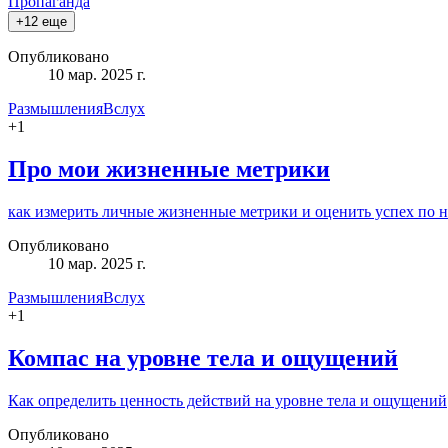
Пропаганда
+
12
еще
Опубликовано
10 мар. 2025 г.
РазмышленияВслух
+
1
Про мои жизненные метрики
как измерить личные жизненные метрики и оценить успех по 
Опубликовано
10 мар. 2025 г.
РазмышленияВслух
+
1
Компас на уровне тела и ощущений
Как определить ценность действий на уровне тела и ощущений
Опубликовано