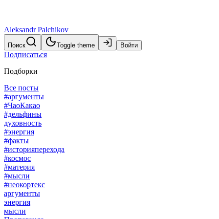
Aleksandr Palchikov
Поиск
Toggle theme
Войти
Подписаться
Подборки
Все посты
#аргументы
#ЧаоКакао
#дельфины
духовность
#энергия
#факты
#историяперехода
#космос
#материя
#мысли
#неокортекс
аргументы
энергия
мысли