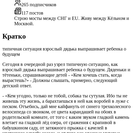
265
подписчиков
117
постов
Строю мосты между СНГ и EU. Живу между Кёльном и
Москвой.
Кратко
типичная ситуация взрослый дядька выпрашивает ребенка о
будущем
Сегодня в очередной раз узрел типичную ситуацию, как
взрослый дядька выпрашивает ребенка о будущем. Дяденьки и
тётеньки, спрашивающие детей
- «Кем хочешь стать, когда
вырастешь?»
- Должны слышать, примерно, следующий
детский ответ.
-
«Кем угодно, только не тобой, собака ты сутулая. Ибо ты не
живешь эту жизнь, а барахтаешься в ней как воробей в луже с
песком. Отъебись, дай мне кайфануть от синего трехколесного
велосипеда со звонком, от цвета карандашей на обоях в
родительской комнате, от того с каким звуком гладкий камень
влетает на гладкий лёд озера, от сражения с крапивой в
бабушкином саду, от затяжного прыжка с качелей в