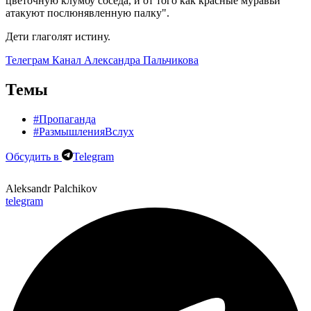
цветочную клумбу соседа, и от того как красные муравьи
атакуют послюнявленную палку".
Дети глаголят истину.
Телеграм Канал Александра Пальчикова
Темы
#Пропаганда
#РазмышленияВслух
Обсудить в
Telegram
Aleksandr Palchikov
telegram