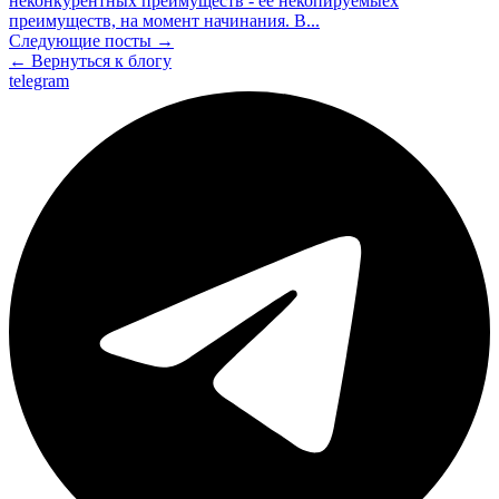
неконкурентных преимуществ - её некопируемыех
преимуществ, на момент начинания. В...
Следующие посты →
← Вернуться к блогу
telegram